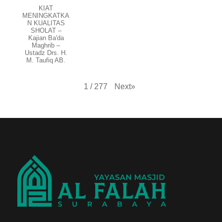
KIAT
MENINGKATKA
N KUALITAS
SHOLAT –
Kajian Ba'da
Maghrib –
Ustadz Drs. H.
M. Taufiq AB.
Next
»
1
/
277