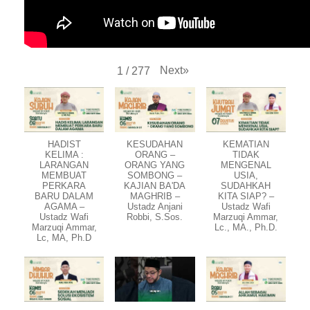
Next
»
1
/
277
HADIST
KESUDAHAN
KEMATIAN
KELIMA :
ORANG –
TIDAK
LARANGAN
ORANG YANG
MENGENAL
MEMBUAT
SOMBONG –
USIA,
PERKARA
KAJIAN BA'DA
SUDAHKAH
BARU DALAM
MAGHRIB –
KITA SIAP? –
AGAMA –
Ustadz Anjani
Ustadz Wafi
Ustadz Wafi
Robbi, S.Sos.
Marzuqi Ammar,
Marzuqi Ammar,
Lc., MA., Ph.D.
Lc, MA, Ph.D