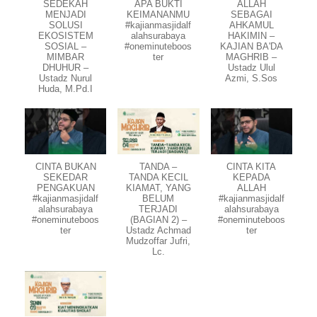
SEDEKAH
APA BUKTI
ALLAH
MENJADI
KEIMANANMU
SEBAGAI
SOLUSI
#kajianmasjidalf
AHKAMUL
EKOSISTEM
alahsurabaya
HAKIMIN –
SOSIAL –
#oneminuteboos
KAJIAN BA'DA
MIMBAR
ter
MAGHRIB –
DHUHUR –
Ustadz Ulul
Ustadz Nurul
Azmi, S.Sos
Huda, M.Pd.I
CINTA BUKAN
TANDA –
CINTA KITA
SEKEDAR
TANDA KECIL
KEPADA
PENGAKUAN
KIAMAT, YANG
ALLAH
#kajianmasjidalf
BELUM
#kajianmasjidalf
alahsurabaya
TERJADI
alahsurabaya
#oneminuteboos
(BAGIAN 2) –
#oneminuteboos
ter
Ustadz Achmad
ter
Mudzoffar Jufri,
Lc.