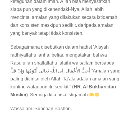
keteguhan dalam iman. Allah bisa menyesatkan
siapa pun yang dikehendaki-Nya. Allah lebih
mencintai amalan yang dilakukan secara istiqamah
dan konsisten meskipun sedikit, daripada amalan
yang banyak tetapi tidak konsisten.
Sebagaimana disebutkan dalam hadist ’Aisyah
radhiyallahu ’anha; beliau mengatakan bahwa
Rasulullah shallallahu ’alaihi wa sallam bersabda,
أَحَبُّ الأَعْمَالِ إِلَى اللَّهِ تَعَالَى أَدْوَمُهَا وَإِنْ قَلَّ ”Amalan yang
paling dicintai oleh Allah Ta’ala adalah amalan yang
kontinu walaupun itu sedikit.”
(HR. Al Bukhari dan
Muslim)
. Semoga kita bisa istiqamah
Wassalam. Subchan Bashori.