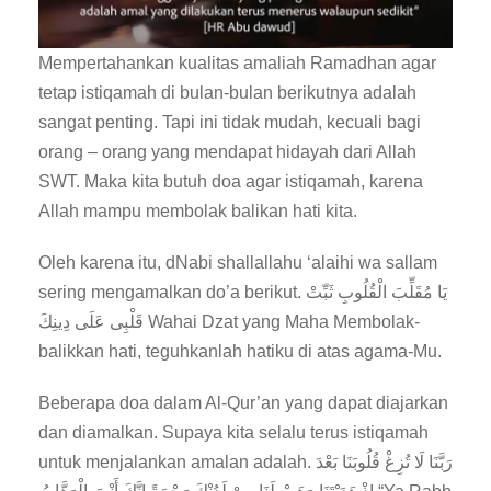
Mempertahankan kualitas amaliah Ramadhan agar
tetap istiqamah di bulan-bulan berikutnya adalah
sangat penting. Tapi ini tidak mudah, kecuali bagi
orang – orang yang mendapat hidayah dari Allah
SWT. Maka kita butuh doa agar istiqamah, karena
Allah mampu membolak balikan hati kita.
Oleh karena itu, dNabi shallallahu ‘alaihi wa sallam
sering mengamalkan do’a berikut. يَا مُقَلِّبَ الْقُلُوبِ ثَبِّتْ
قَلْبِى عَلَى دِينِكَ Wahai Dzat yang Maha Membolak-
balikkan hati, teguhkanlah hatiku di atas agama-Mu.
Beberapa doa dalam Al-Qur’an yang dapat diajarkan
dan diamalkan. Supaya kita selalu terus istiqamah
untuk menjalankan amalan adalah. رَبَّنَا لَا تُزِغْ قُلُوبَنَا بَعْدَ