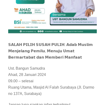
𝗦𝗔𝗟𝗔𝗛 𝗣𝗜𝗟𝗜𝗛 𝗦𝗨𝗦𝗔𝗛 𝗣𝗨𝗟𝗜𝗛: 𝗔𝗱𝗮𝗯 𝗠𝘂𝘀𝗹𝗶𝗺
𝗠𝗲𝗻𝗷𝗲𝗹𝗮𝗻𝗴 𝗣𝗲𝗺𝗶𝗹𝘂, 𝗠𝗲𝗻𝘂𝗷𝘂 𝗨𝗺𝗮𝘁
𝗕𝗲𝗿𝗺𝗮𝗿𝘁𝗮𝗯𝗮𝘁 𝗱𝗮𝗻 𝗠𝗲𝗺𝗯𝗲𝗿𝗶 𝗠𝗮𝗻𝗳𝗮𝗮𝘁
Ust. Bangun Samudra
Ahad, 28 Januari 2024
09.00 – selesai
Ruang Utama, Masjid Al Falah Surabaya (Jl. Darmo
no 137A, Surabaya)
Jangan lupa siapkan infaq terbaikmu!