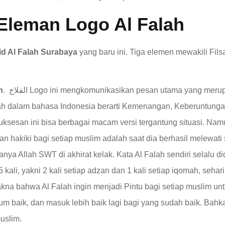
Eleman Logo Al Falah
d Al Falah Surabaya
yang baru ini. Tiga elemen mewakili Fils
h
. الفلاح Logo ini mengkomunikasikan pesan utama yang merupakan nama Yayasan kita
lah dalam bahasa Indonesia berarti Kemenangan, Keberuntun
ksesan ini bisa berbagai macam versi tergantung situasi. Nam
akiki bagi setiap muslim adalah saat dia berhasil melewati s
nya Allah SWT di akhirat kelak. Kata Al Falah sendiri selalu d
 kali, yakni 2 kali setiap adzan dan 1 kali setiap iqomah, sehar
kna bahwa Al Falah ingin menjadi Pintu bagi setiap muslim u
m baik, dan masuk lebih baik lagi bagi yang sudah baik. Bahk
uslim.