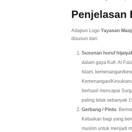
Penjelasan 
Adapun Logo
Yayasan Masji
disusun dari:
Susunan huruf hijaiya
dalam gaya Kufi. Al Fa
Islam, kemenangan/kesu
Kemenangan/Kesuksesan h
berhasil mencapai Surga
paling tidak sebanyak 15
Gerbang / Pintu
. Berma
Kebaikan bagi yang belu
muslim untuk menjadi m