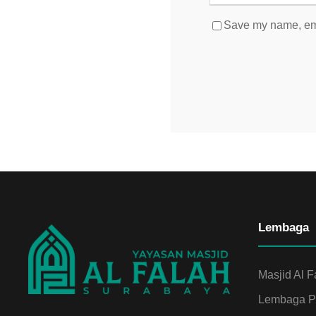
Save my name, emai
Lembaga
Masjid Al F
Lembaga Pe