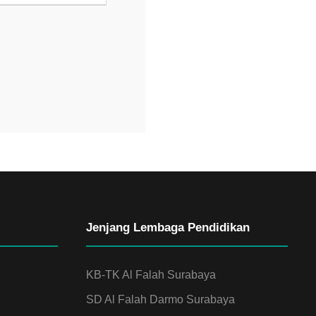
Jenjang Lembaga Pendidikan
KB-TK Al Falah Surabaya
SD Al Falah Darmo Surabaya